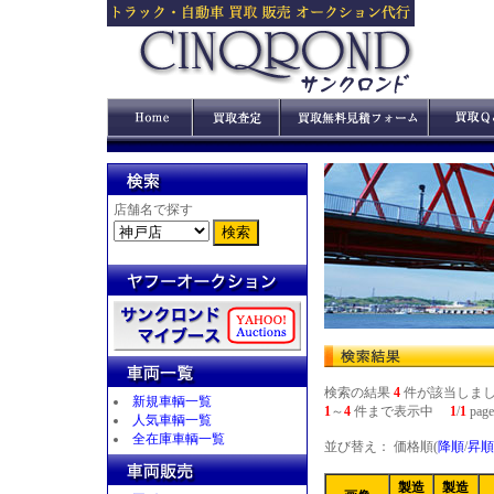
店舗名で探す
検索の結果
4
件が該当しま
新規車輌一覧
1
～
4
件まで表示中
1
/
1
page
人気車輌一覧
全在庫車輌一覧
並び替え： 価格順(
降順
/
昇順
製造
製造