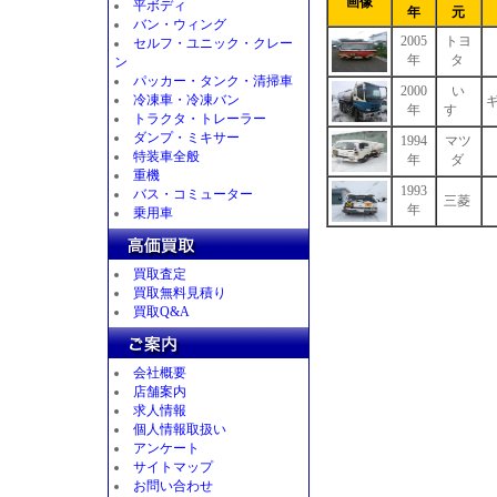
画像
平ボディ
年
元
バン・ウィング
2005
トヨ
セルフ・ユニック・クレー
年
タ
ン
パッカー・タンク・清掃車
2000
い
冷凍車・冷凍バン
ギ
年
すゞ
トラクタ・トレーラー
ダンプ・ミキサー
1994
マツ
特装車全般
年
ダ
重機
1993
バス・コミューター
三菱
年
乗用車
買取査定
買取無料見積り
買取Q&A
会社概要
店舗案内
求人情報
個人情報取扱い
アンケート
サイトマップ
お問い合わせ